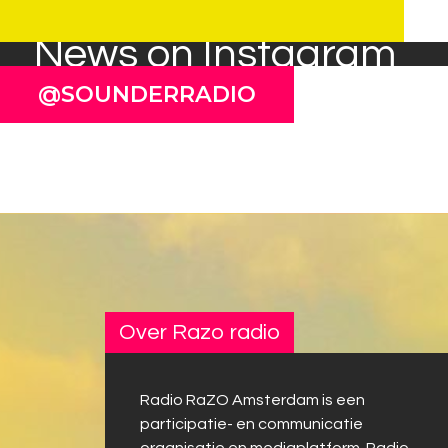
News on Instagram
@SOUNDERRADIO
Over Razo radio
Radio RaZO Amsterdam is een
participatie- en communicatie
organisatie en mediaplatform. Radio