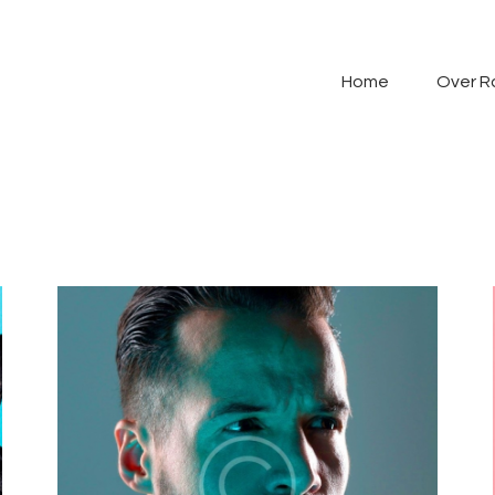
Home
Over Razo
Home
Over R
Programma
Gallerij
Contact