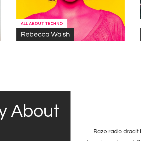
ALL ABOUT TECHNO
Rebecca Walsh
y About
Razo radio draait 