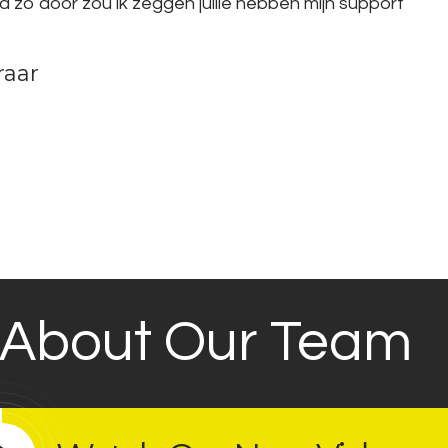
 zo door zou ik zeggen jullie hebben mijn support
raar
 About Our Team