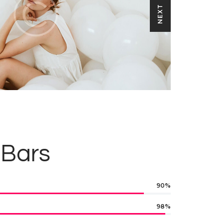
NEXT
 Bars
90%
98%