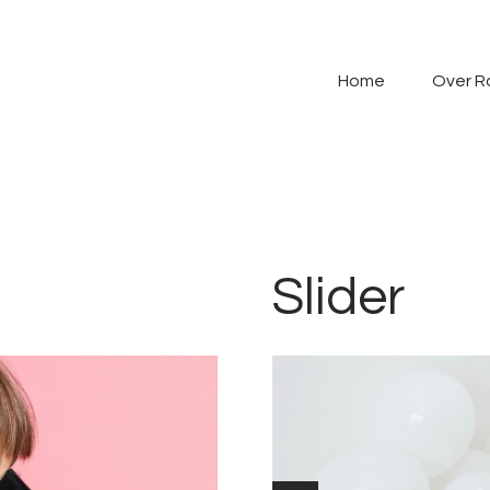
Home
Over Razo
Home
Over R
Programma
Gallerij
Contact
Slider