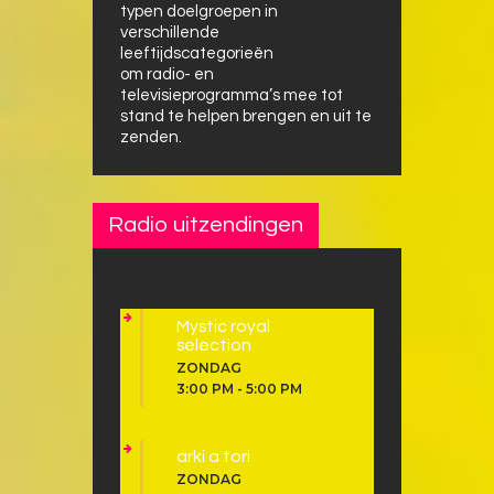
typen doelgroepen in
verschillende
leeftijdscategorieën
om radio- en
televisieprogramma’s mee tot
stand te helpen brengen en uit te
zenden.
Radio uitzendingen
Mystic royal
selection
ZONDAG
3:00 PM
-
5:00 PM
arki a tori
ZONDAG