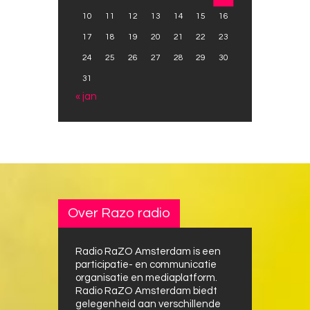
10
11
12
13
14
15
16
17
18
19
20
21
22
23
24
25
26
27
28
29
30
31
« jan
Over Razo radio
Radio RaZO Amsterdam is een
participatie- en communicatie
organisatie en mediaplatform.
Radio RaZO Amsterdam biedt
gelegenheid aan verschillende