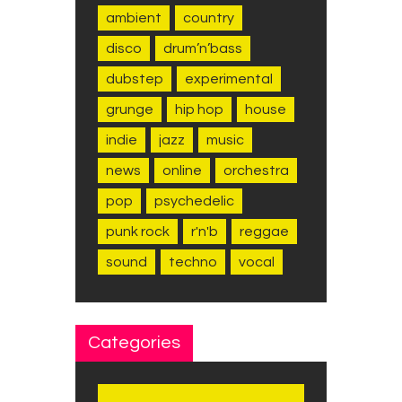
ambient
country
disco
drum’n’bass
dubstep
experimental
grunge
hip hop
house
indie
jazz
music
news
online
orchestra
pop
psychedelic
punk rock
r'n'b
reggae
sound
techno
vocal
Categories