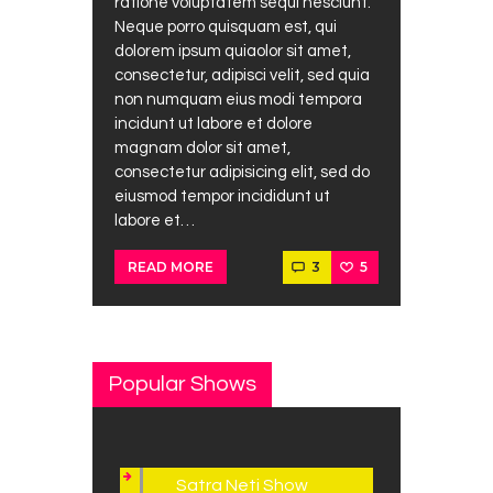
ratione voluptatem sequi nesciunt.
Neque porro quisquam est, qui
dolorem ipsum quiaolor sit amet,
consectetur, adipisci velit, sed quia
non numquam eius modi tempora
incidunt ut labore et dolore
magnam dolor sit amet,
consectetur adipisicing elit, sed do
eiusmod tempor incididunt ut
labore et…
3
5
READ MORE
Popular Shows
Satra Neti Show