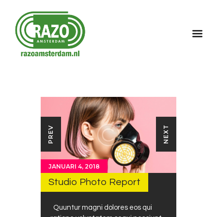
Home
Over Razo
Programma
Gallerij
Contact
NEXT
PREV
JANUARI 4, 2018
Studio Photo Report
Quuntur magni dolores eos qui