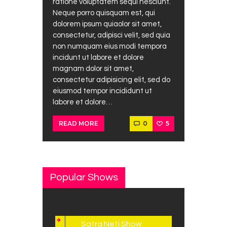
ratione voluptatem sequi nesciunt.
Neque porro quisquam est, qui
dolorem ipsum quiaolor sit amet,
consectetur, adipisci velit, sed quia
non numquam eius modi tempora
incidunt ut labore et dolore
magnam dolor sit amet,
consectetur adipisicing elit, sed do
eiusmod tempor incididunt ut
labore et dolore…
0
5
READ MORE
Popular Shows
Satra Neti Show