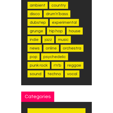
ambient
country
disco
drum’n’bass
dubstep
experimental
grunge
hip hop
house
indie
jazz
music
news
online
orchestra
pop
psychedelic
punk rock
r'n'b
reggae
sound
techno
vocal
Categories