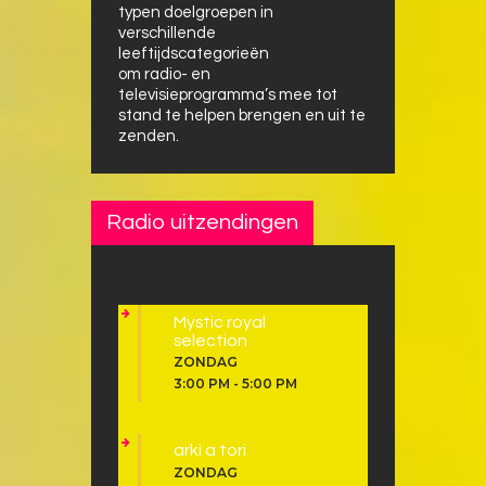
typen doelgroepen in
verschillende
leeftijdscategorieën
om radio- en
televisieprogramma’s mee tot
stand te helpen brengen en uit te
zenden.
Radio uitzendingen
Mystic royal
selection
ZONDAG
3:00 PM
-
5:00 PM
arki a tori
ZONDAG