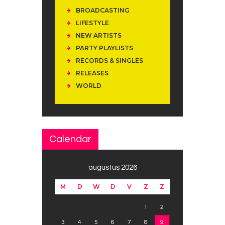
BROADCASTING
LIFESTYLE
NEW ARTISTS
PARTY PLAYLISTS
RECORDS & SINGLES
RELEASES
WORLD
Calendar
augustus 2026
M
D
W
D
V
Z
Z
1
2
3
4
5
6
7
8
9