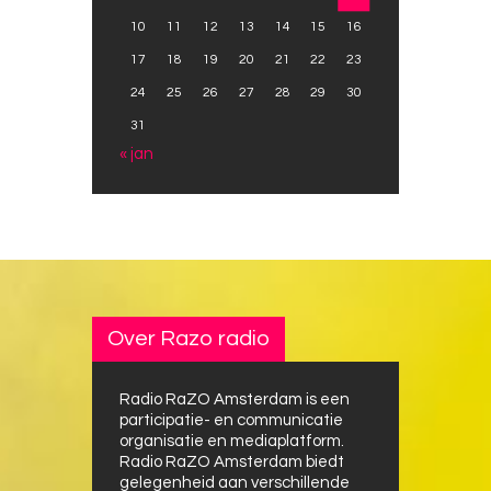
10
11
12
13
14
15
16
17
18
19
20
21
22
23
24
25
26
27
28
29
30
31
« jan
Over Razo radio
Radio RaZO Amsterdam is een
participatie- en communicatie
organisatie en mediaplatform.
Radio RaZO Amsterdam biedt
gelegenheid aan verschillende