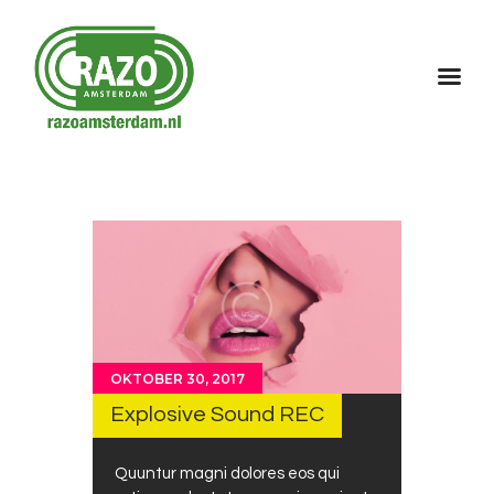
Home
Over Razo
Programma
Gallerij
Contact
OKTOBER 30, 2017
Explosive Sound REC
Quuntur magni dolores eos qui