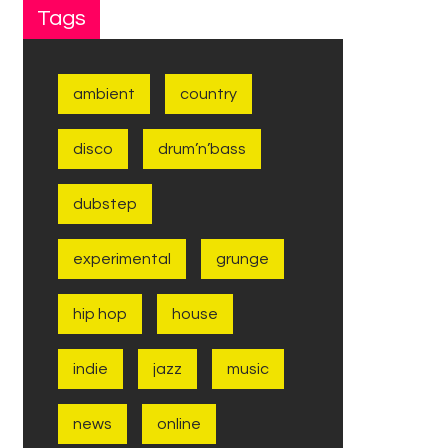
Tags
ambient
country
disco
drum’n’bass
dubstep
experimental
grunge
hip hop
house
indie
jazz
music
news
online