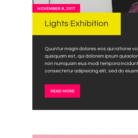
NOVEMBER 8, 2017
Lights Exhibition
Quuntur magni dolores eos qui ratione v
quisquam est, qui dolorem ipsum quiaolor s
non numquam eius modi tempora incidunt 
consectetur adipisicing elit, sed do eius
READ MORE