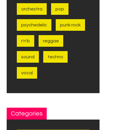
orchestra
pop
psychedelic
punk rock
r'n'b
reggae
sound
techno
vocal
Categories