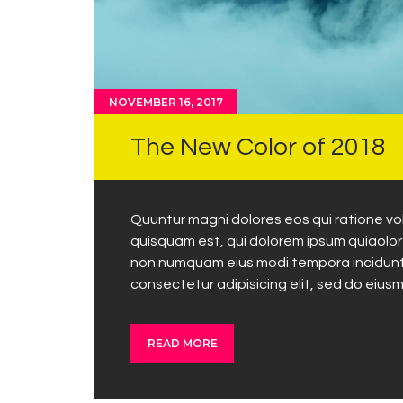
NOVEMBER 16, 2017
The New Color of 2018
Quuntur magni dolores eos qui ratione v
quisquam est, qui dolorem ipsum quiaolor s
non numquam eius modi tempora incidunt 
consectetur adipisicing elit, sed do eius
READ MORE