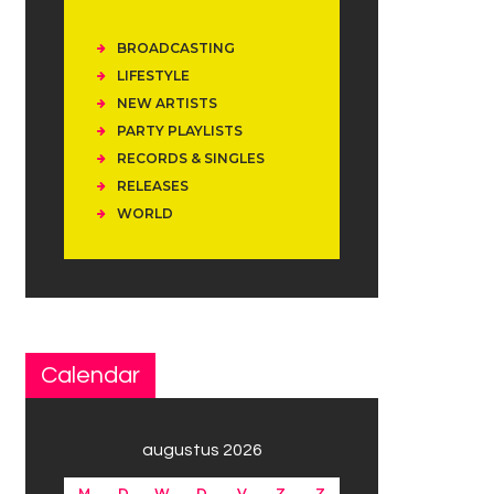
BROADCASTING
LIFESTYLE
NEW ARTISTS
PARTY PLAYLISTS
RECORDS & SINGLES
RELEASES
WORLD
Calendar
augustus 2026
M
D
W
D
V
Z
Z