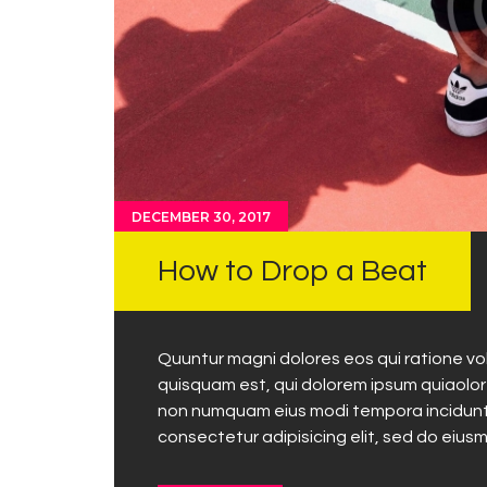
DECEMBER 30, 2017
How to Drop a Beat
Quuntur magni dolores eos qui ratione v
quisquam est, qui dolorem ipsum quiaolor s
non numquam eius modi tempora incidunt 
consectetur adipisicing elit, sed do eius