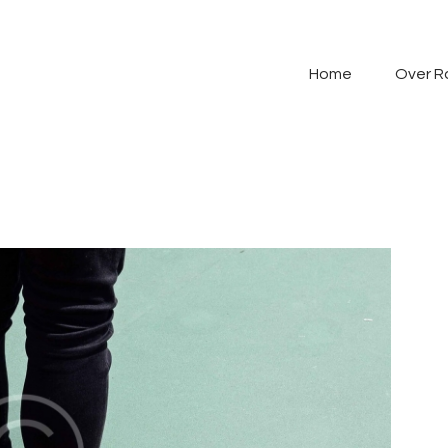
Home
Over Razo
Home
Over R
Programma
Gallerij
Contact