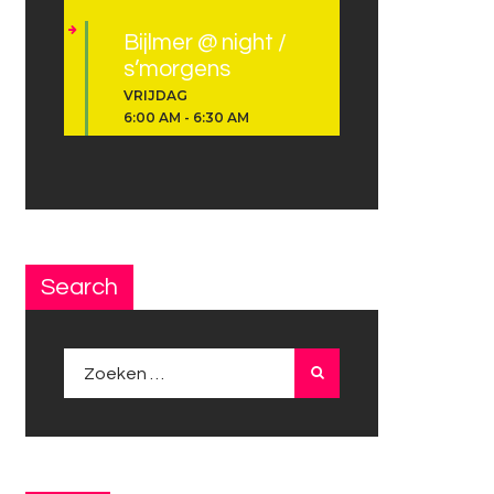
Bijlmer @ night /
s’morgens
VRIJDAG
6:00 AM
-
6:30 AM
Search
Zoeken
naar: