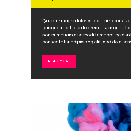
Quuntur magni dolores eos qui ratione v
quisquam est, qui dolorem ipsum quiaolor s
non numquam eius modi tempora incidunt 
consectetur adipisicing elit, sed do eius
READ MORE