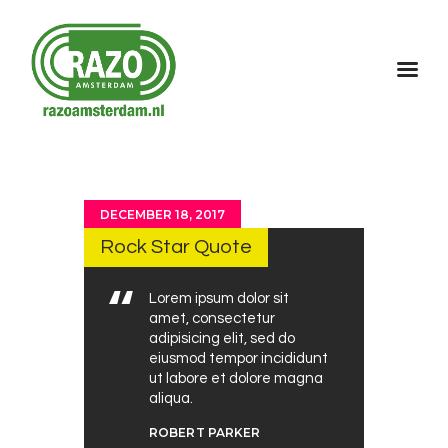
Home
Over Razo
Programma
DECEMBER 18, 2017
Gallerij
Rock Star Quote
Contact
Lorem ipsum dolor sit
amet, consectetur
adipisicing elit, sed do
eiusmod tempor incididunt
ut labore et dolore magna
aliqua.
ROBERT PARKER