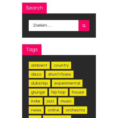
Search
Zoeken
naar:
Tags
ambient
country
disco
drum’n’bass
dubstep
experimental
grunge
hip hop
house
indie
jazz
music
news
online
orchestra