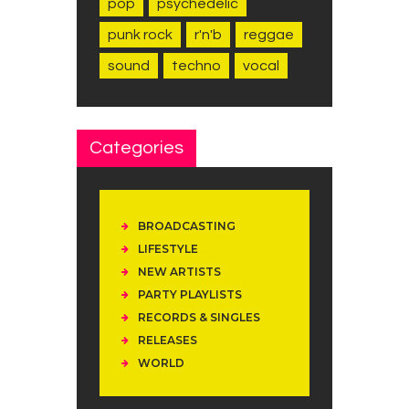
pop
psychedelic
punk rock
r'n'b
reggae
sound
techno
vocal
Categories
BROADCASTING
LIFESTYLE
NEW ARTISTS
PARTY PLAYLISTS
RECORDS & SINGLES
RELEASES
WORLD