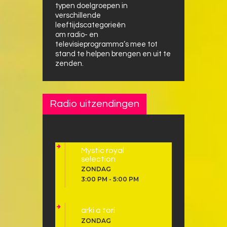
typen doelgroepen in
verschillende
leeftijdscategorieën
om radio- en
televisieprogramma’s mee tot
stand te helpen brengen en uit te
zenden.
Radio uitzendingen
Mystic royal
selection
ZONDAG
3:00 PM
-
5:00 PM
arki a tori
ZONDAG