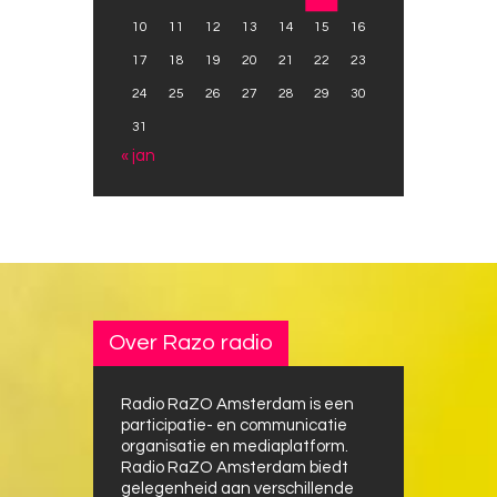
10
11
12
13
14
15
16
17
18
19
20
21
22
23
24
25
26
27
28
29
30
31
« jan
Over Razo radio
Radio RaZO Amsterdam is een
participatie- en communicatie
organisatie en mediaplatform.
Radio RaZO Amsterdam biedt
gelegenheid aan verschillende