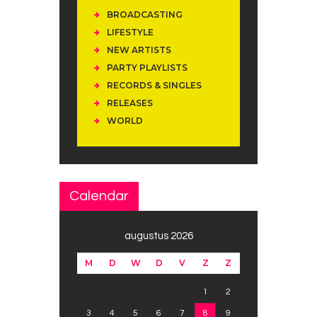
BROADCASTING
LIFESTYLE
NEW ARTISTS
PARTY PLAYLISTS
RECORDS & SINGLES
RELEASES
WORLD
Calendar
augustus 2026
M
D
W
D
V
Z
Z
1
2
3
4
5
6
7
8
9