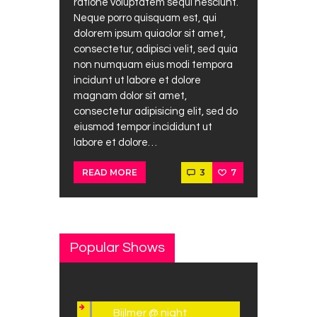
ratione voluptatem sequi nesciunt.
Neque porro quisquam est, qui
dolorem ipsum quiaolor sit amet,
consectetur, adipisci velit, sed quia
non numquam eius modi tempora
incidunt ut labore et dolore
magnam dolor sit amet,
consectetur adipisicing elit, sed do
eiusmod tempor incididunt ut
labore et dolore…
3
7
READ MORE
Popular Shows
Bijlmer @ night