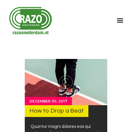
Home
Over Razo
Programma
Gallerij
Contact
DECEMBER 30, 2017
How to Drop a Beat
Quuntur magni dolores eos qui