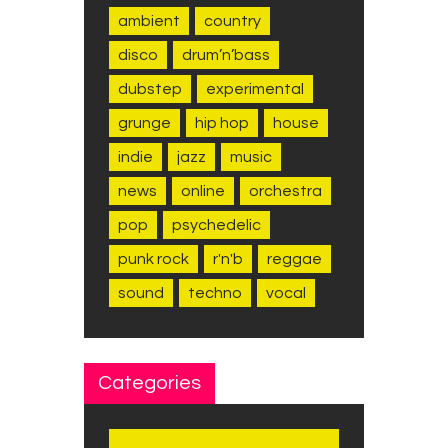
ambient
country
disco
drum’n’bass
dubstep
experimental
grunge
hip hop
house
indie
jazz
music
news
online
orchestra
pop
psychedelic
punk rock
r'n'b
reggae
sound
techno
vocal
Categories