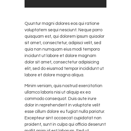
Quuntur magni dolores eos qui ratione
voluptatem sequi nesciunt. Neque porro
quisquam est, qui dolorem ipsum quiaolor
sit amet, consectetur, adipisci velit, sed
quia non numquam eius modi tempora
incidunt ut labore et dolore magnam
dolor sit amet, consectetur adipisicing
elit, sed do eiusmod tempor incididunt ut
labore et dolore magna aliqua.
Minim veniam, quis nostrud exercitation
ullamco laboris nisi ut aliquip ex ea
commodo consequat. Duis aute irure
dolor in reprehenderit in voluptate velit
esse cillum dolore eu fugiat nulla pariatur.
Excepteur sint occaecat cupidatat non
proident, sunt in culpa qui officia deserunt
mollit anim id est laborum. Sed ut