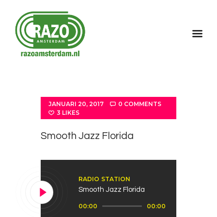
Home
Over Razo
Programma
JANUARI 20, 2017
0
COMMENTS
Gallerij
3
LIKES
Contact
Smooth Jazz Florida
RADIO STATION
Smooth Jazz Florida
Audiospeler
00:00
00:00