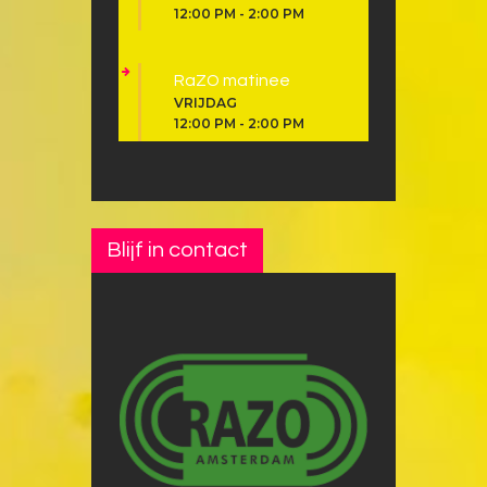
12:00 PM
-
2:00 PM
RaZO matinee
VRIJDAG
12:00 PM
-
2:00 PM
Blijf in contact