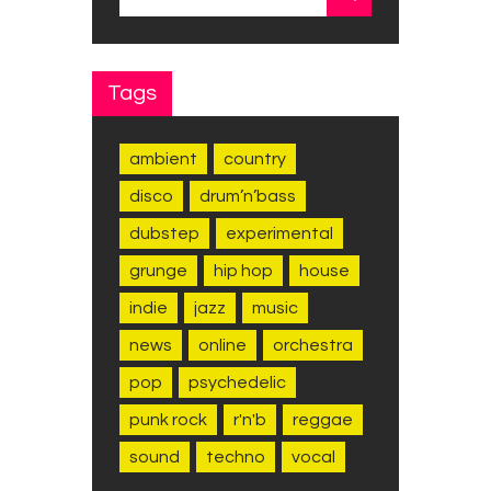
naar:
Tags
ambient
country
disco
drum’n’bass
dubstep
experimental
grunge
hip hop
house
indie
jazz
music
news
online
orchestra
pop
psychedelic
punk rock
r'n'b
reggae
sound
techno
vocal