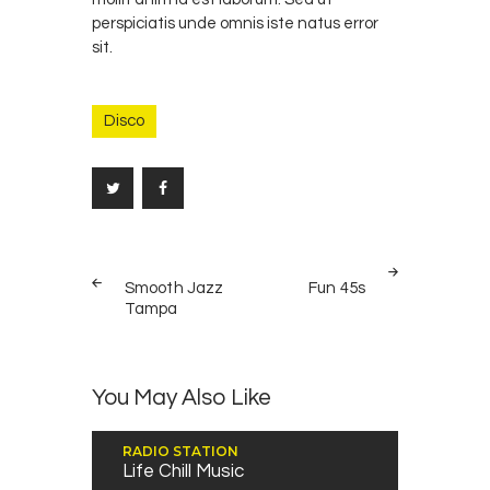
perspiciatis unde omnis iste natus error
sit.
Disco
Bericht
PREV
NEXT
navigatie
Smooth Jazz
Fun 45s
POST
POST
Tampa
You May Also Like
RADIO STATION
Life Chill Music
Audiospeler