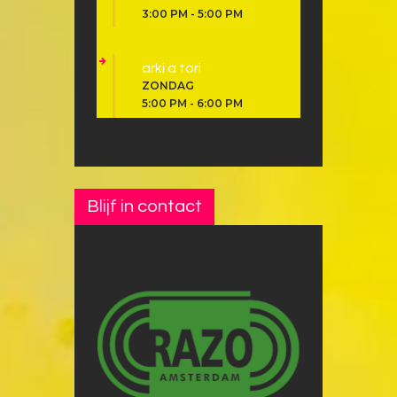
3:00 PM
-
5:00 PM
arki a tori
ZONDAG
5:00 PM
-
6:00 PM
Blijf in contact