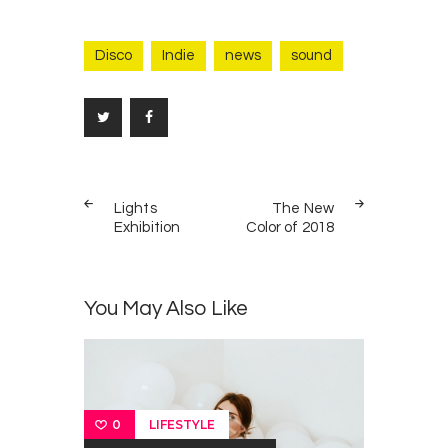
Disco
Indie
news
sound
Bericht
PREV
NEXT
navigatie
Lights
The New
POST
POST
Exhibition
Color of 2018
You May Also Like
LIFESTYLE
0