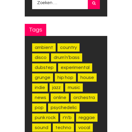
naar:
Tags
ambient
country
disco
drum’n’bass
dubstep
experimental
grunge
hip hop
house
indie
jazz
music
news
online
orchestra
pop
psychedelic
punk rock
r'n'b
reggae
sound
techno
vocal